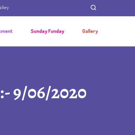
allery
sment
Sunday Funday
Gallery
 :- 9/06/2020