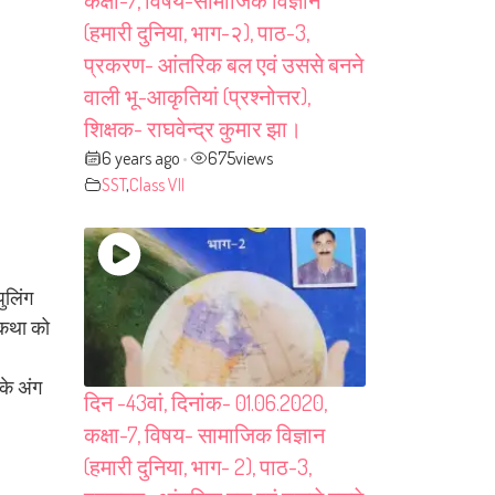
कक्षा-7, विषय-सामाजिक विज्ञान
(हमारी दुनिया, भाग-२), पाठ-3,
प्रकरण- आंतरिक बल एवं उससे बनने
वाली भू-आकृतियां (प्रश्नोत्तर),
शिक्षक- राघवेन्द्र कुमार झा।
6 years ago
675
views
•
SST
,
Class VII
ुलिंग
ु कथा को
 के अंग
दिन -43वां, दिनांक- 01.06.2020,
कक्षा-7, विषय- सामाजिक विज्ञान
(हमारी दुनिया, भाग- 2), पाठ-3,