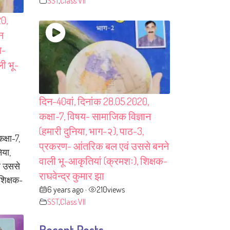
SST
,
Class VII
20,
न
ण-
ी भू-
दिन-40वां, दिनांक 28.05.2020,
कक्षा-7, विषय- सामाजिक विज्ञान
(हमारी दुनिया, भाग-२), पाठ-3,
क्षा-7,
प्रकरण- आंतरिक बल एवं उससे बनने
िया,
वाली भू-आकृतियां (क्रमशः), शिक्षक-
ं उससे
राघवेन्द्र कुमार झा
शिक्षक-
6 years ago
210
views
•
SST
,
Class VII
Recent Posts