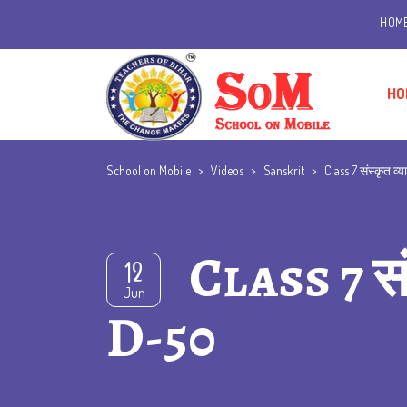
HOM
HO
School on Mobile
>
Videos
>
Sanskrit
>
Class 7 संस्कृत 
Class 7 सं
12
Jun
D-50