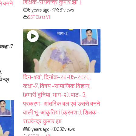
शिक्षक-राघवेन्द्र कुमार झा।
े बनने
6 years ago
361
views
•
SST
,
Class VII
कक्षा-7
ू-
दिन-41वां, दिनांक-29-05-2020,
ेन्द्र
कक्षा-7, विषय -सामाजिक विज्ञान,
(हमारी दुनिया, भाग-२), पाठ- 3,
प्रकरण- आंतरिक बल एवं उससे बनने
वाली भू-आकृतियां (क्रमशः), शिक्षक-
राघवेन्द्र कुमार झा
6 years ago
232
views
•