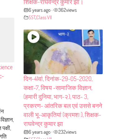
शिक्षक-राघवेन्द्र कुमार झा।
6 years ago
362
views
•
SST
,
Class VII
cience
c-
दिन-41वां, दिनांक-29-05-2020,
कक्षा-7, विषय -सामाजिक विज्ञान,
(हमारी दुनिया, भाग-२), पाठ- 3,
प्रकरण- आंतरिक बल एवं उससे बनने
ऑन
वाली भू-आकृतियां (क्रमशः), शिक्षक-
विज्ञान,
राघवेन्द्र कुमार झा
 पक्षी,
6 years ago
232
views
•
 गति