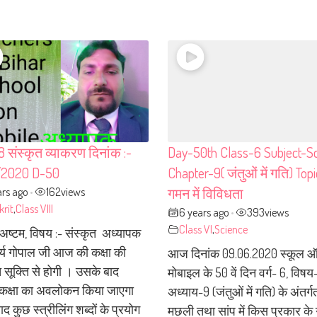
8 संस्कृत व्याकरण दिनांक :-
Day-50th Class-6 Subject-S
2020 D-50
Chapter-9( जंतुओं में गति) Topi
ars ago
162
views
गमन में विविधता
•
krit
,
Class VIII
6 years ago
393
views
•
Class VI
,
Science
- अष्टम, विषय :- संस्कृत अध्यापक
र्य गोपाल जी आज की कक्षा की
आज दिनांक 09.06.2020 स्कूल 
सूक्ति से होगी । उसके बाद
मोबाइल के 50 वें दिन वर्ग- 6, विषय-
कक्षा का अवलोकन किया जाएगा
अध्याय-9 (जंतुओं में गति) के अंतर्गत
द कुछ स्त्रीलिंग शब्दों के प्रयोग
मछली तथा सांप में किस प्रकार के