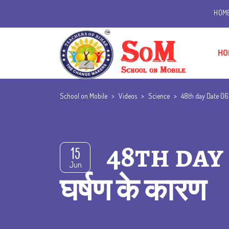
HOM
HO
School on Mobile
>
Videos
>
Science
>
48th day Date 06.
48th day
15
Jun
घर्षण के कारण