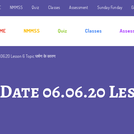
E
NMMSS
Quiz
Classes
Assessment
Sunday Funday
G
ME
NMMSS
Quiz
Classes
Asses
06.20 Lesson 6 Topic घर्षण के कारण
 Date 06.06.20 Le