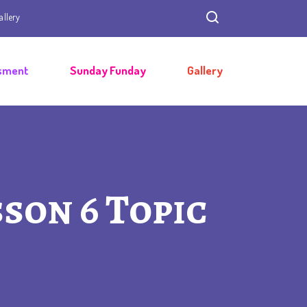
allery
sment
Sunday Funday
Gallery
sson 6 Topic