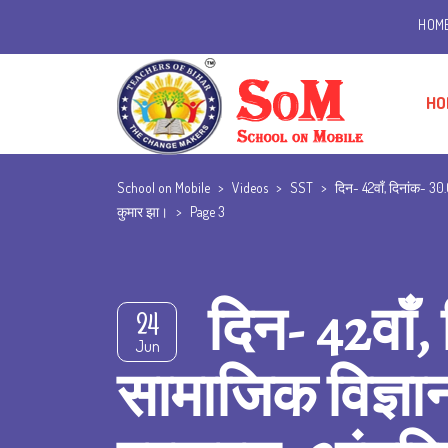
HOM
HO
School on Mobile
>
Videos
>
SST
>
दिन- 42वाँ, दिनांक- 30.
कुमार झा।
>
Page 3
दिन- 42वाँ,
24
Jun
सामाजिक विज्ञान